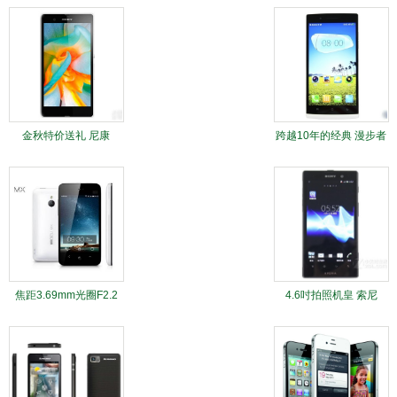
金秋特价送礼 尼康
跨越10年的经典 漫步者
D5100热门单反相机
R1000TC仅229元
4K1
焦距3.69mm光圈F2.2
4.6吋拍照机皇 索尼
魅族MX体验微距摄影
LT28h今日猛降220元