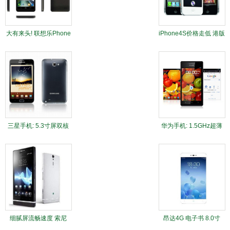
大有来头! 联想乐Phone
iPhone4S价格走低 港版
K860官方图赏
16G仅售4150元
三星手机: 5.3寸屏双核
华为手机: 1.5GHz超薄
安卓 欧版盖世牛跌破
双核,华为Ascend P1不
3000元
到
细腻屏流畅速度 索尼
昂达4G 电子书 8.0寸