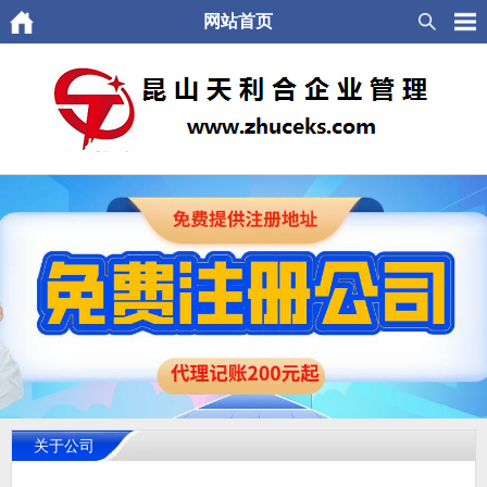
网站首页
关于公司