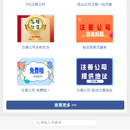
0元注册公司
昆山公司注册一站式服
务
注册公司全程代办
创业管家式服务
注册公司-免费啦！
注册公司-提供注册地址
查看更多 >>