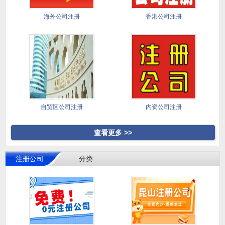
海外公司注册
香港公司注册
自贸区公司注册
内资公司注册
查看更多 >>
注册公司
分类