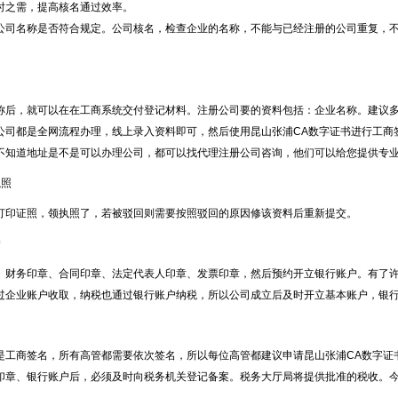
时之需，提高核名通过效率。
公司名称是否符合规定。公司核名，检查企业的名称，不能与已经注册的公司重复，
，就可以在在工商系统交付登记材料。注册公司要的资料包括：企业名称。建议多
公司都是全网流程办理，线上录入资料即可，然后使用
昆山张浦CA
数字证书进行工商
不知道地址是不是可以办理公司，都可以找代理注册公司咨询，他们可以给您提供专
执照
证照，领执照了，若被驳回则需要按照驳回的原因修该资料后重新提交。
户
、财务印章、合同印章、法定代表人印章、发票印章，然后预约开立银行账户。有了
过企业账户收取，纳税也通过银行账户纳税，所以公司成立后及时开立基本账户，银
是工商签名，所有高管都需要依次签名，所以每位高管都建议申请
昆山张浦CA
数字证
印章、银行账户后，必须及时向税务机关登记备案。税务大厅局将提供批准的税收。