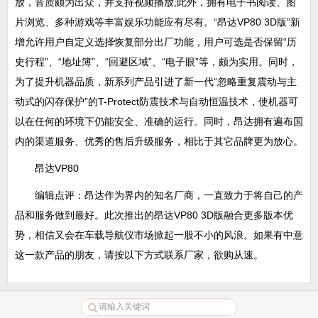
放，音质颇为出众，并支持视频播放;此外，拥有电子书阅读、图
片浏览、多种游戏等丰富娱乐功能应有尽有。“昂达VP80 3D版”新
增允许用户自定义选择恢复部分出厂功能，用户可选是否保留“历
史行程”、“地址簿”、“回避区域”、“电子眼”等，颇为实用。同时，
为了提升机器品质，新系列产品引进了新一代“忽略重复震动与主
动式的闪存保护”的T-Protect防震技术与自动恒温技术，使机器可
以在任何的环境下仍能安全、准确的运行。同时，昂达拥有遍布国
内的渠道服务、优秀的售后升级服务，相比于其它品牌更为放心。
昂达VP80
编辑点评：昂达作为界内的知名厂商，一直致力于将自己的产
品和服务做到最好。此次推出的昂达VP80 3D版融合更多版本优
势，相信又会在车载导航仪市场掀起一股不小的风浪。如果有中意
这一款产品的朋友，请按以下方式联系厂家，欲购从速。