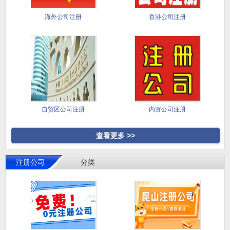
海外公司注册
香港公司注册
自贸区公司注册
内资公司注册
查看更多 >>
注册公司
分类