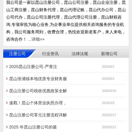
我公司是一家以昆山注册公司，昆山公司注册，昆山企业注册，昆
山工商注册，昆山财务代理，昆山代理记账，昆山代办公司，昆山
公司代办，昆山公司注册代理，昆山代理公司注册，昆山财税咨
询,专项审批为核心业务,为企事业单位提供相关咨询服务的专业机
构，我公司服务周到，收费合理，热忱欢迎新老客户，来人来电，
咨询合作！ ...
详细>>
注册公司
行业资讯
法律法规
新增公司
2025昆山注册公司-严查注
2025/9/1
昆山张浦镇本地优质专业财务服
2025/9/1
昆山注册公司税收优惠政策全解
2025/3/10
速戳！昆山个体营业执照办理，
2025/3/3
昆山注册公司零元注册流程详解
2025/2/17
2025 年昆山注册公司的最
2025/2/12