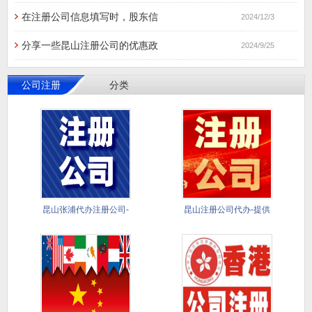
在注册公司信息填写时，股东信
2024/12/3
分享一些昆山注册公司的优惠政
2024/9/25
公司注册
分类
昆山张浦代办注册公司-
昆山注册公司代办-提供
全程代
注册地