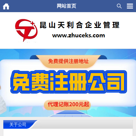
网站首页
关于公司