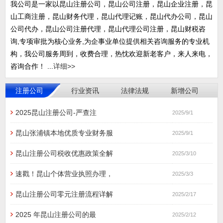
我公司是一家以昆山注册公司，昆山公司注册，昆山企业注册，昆
山工商注册，昆山财务代理，昆山代理记账，昆山代办公司，昆山
公司代办，昆山公司注册代理，昆山代理公司注册，昆山财税咨
询,专项审批为核心业务,为企事业单位提供相关咨询服务的专业机
构，我公司服务周到，收费合理，热忱欢迎新老客户，来人来电，
咨询合作！ ...
详细>>
注册公司
行业资讯
法律法规
新增公司
2025昆山注册公司-严查注
2025/9/1
昆山张浦镇本地优质专业财务服
2025/9/1
昆山注册公司税收优惠政策全解
2025/3/10
速戳！昆山个体营业执照办理，
2025/3/3
昆山注册公司零元注册流程详解
2025/2/17
2025 年昆山注册公司的最
2025/2/12