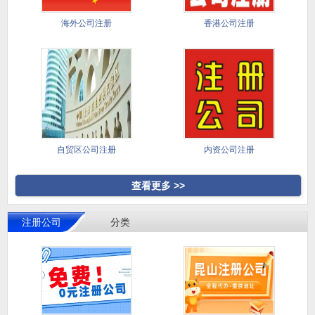
海外公司注册
香港公司注册
自贸区公司注册
内资公司注册
查看更多 >>
注册公司
分类