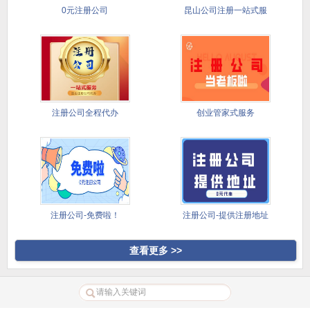
0元注册公司
昆山公司注册一站式服
务
注册公司全程代办
创业管家式服务
注册公司-免费啦！
注册公司-提供注册地址
查看更多 >>