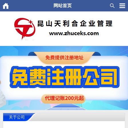
网站首页
关于公司