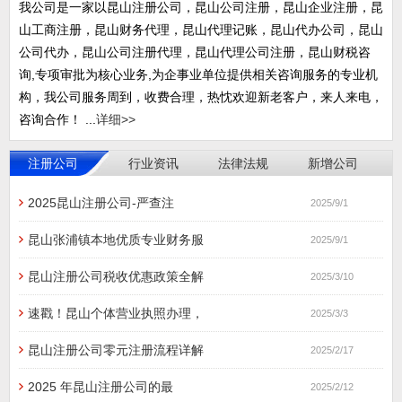
我公司是一家以昆山注册公司，昆山公司注册，昆山企业注册，昆
山工商注册，昆山财务代理，昆山代理记账，昆山代办公司，昆山
公司代办，昆山公司注册代理，昆山代理公司注册，昆山财税咨
询,专项审批为核心业务,为企事业单位提供相关咨询服务的专业机
构，我公司服务周到，收费合理，热忱欢迎新老客户，来人来电，
咨询合作！ ...
详细>>
注册公司
行业资讯
法律法规
新增公司
2025昆山注册公司-严查注
2025/9/1
昆山张浦镇本地优质专业财务服
2025/9/1
昆山注册公司税收优惠政策全解
2025/3/10
速戳！昆山个体营业执照办理，
2025/3/3
昆山注册公司零元注册流程详解
2025/2/17
2025 年昆山注册公司的最
2025/2/12