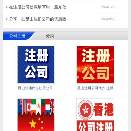
在注册公司信息填写时，股东信
2024/12/3
分享一些昆山注册公司的优惠政
2024/9/25
公司注册
分类
昆山张浦代办注册公司-
昆山注册公司代办-提供
全程代
注册地