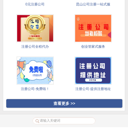
0元注册公司
昆山公司注册一站式服
务
注册公司全程代办
创业管家式服务
注册公司-免费啦！
注册公司-提供注册地址
查看更多 >>