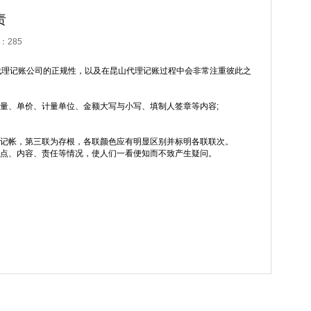
责
击：
285
代理记账公司的正规性，以及在昆山代理记账过程中会非常注重彼此之
量、单价、计量单位、金额大写与小写、填制人签章等内容;
联记帐，第三联为存根，各联颜色应有明显区别并标明各联联次。
地点、内容、责任等情况，使人们一看便知而不致产生疑问。