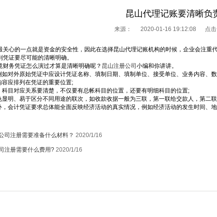
昆山代理记账要清晰负
来源：
2020-01-16 19:12:08 点
最关心的一点就是资金的安全性，因此在选择昆山代理记账机构的时候，企业会注重
到凭证要尽可能的清晰明确。
竟财务凭证怎么演过才算是清晰明确呢？
昆山注册公司
小编和你讲讲。
，例如对外原始凭证中应设计凭证名称、填制日期、填制单位、接受单位、业务内容、数
内容应排列在凭证的重要位置;
言，科目对应关系要清楚，不仅要有总帐科目的位置，还要有明细科目的位置;
颜色显明、易于区分不同用途的联次，如收款收据一般为三联，第一联给交款人，第二
之外，会计凭证要求总体能全面反映经济活动的真实情况，例如经济活动的发生时间、
公司注册需要准备什么材料？
2020/1/16
司注册需要什么费用?
2020/1/16
1