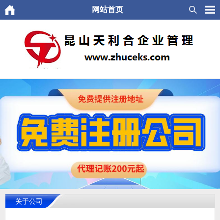
网站首页
关于公司