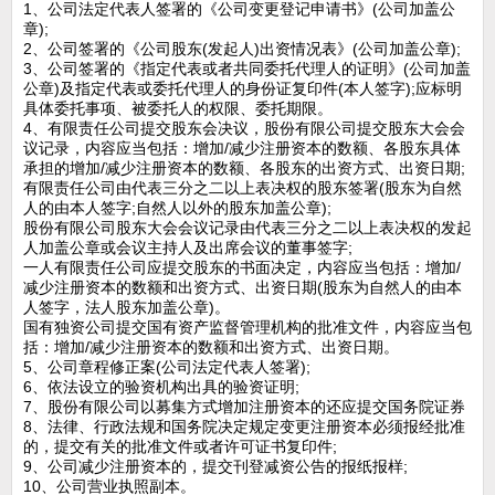
1、公司法定代表人签署的《公司变更登记申请书》(公司加盖公
章);
2、公司签署的《公司股东(发起人)出资情况表》(公司加盖公章);
3、公司签署的《指定代表或者共同委托代理人的证明》(公司加盖
公章)及指定代表或委托代理人的身份证复印件(本人签字);应标明
具体委托事项、被委托人的权限、委托期限。
4、有限责任公司提交股东会决议，股份有限公司提交股东大会会
议记录，内容应当包括：增加/减少注册资本的数额、各股东具体
承担的增加/减少注册资本的数额、各股东的出资方式、出资日期;
有限责任公司由代表三分之二以上表决权的股东签署(股东为自然
人的由本人签字;自然人以外的股东加盖公章);
股份有限公司股东大会会议记录由代表三分之二以上表决权的发起
人加盖公章或会议主持人及出席会议的董事签字;
一人有限责任公司应提交股东的书面决定，内容应当包括：增加/
减少注册资本的数额和出资方式、出资日期(股东为自然人的由本
人签字，法人股东加盖公章)。
国有独资公司提交国有资产监督管理机构的批准文件，内容应当包
括：增加/减少注册资本的数额和出资方式、出资日期。
5、公司章程修正案(公司法定代表人签署);
6、依法设立的验资机构出具的验资证明;
7、股份有限公司以募集方式增加注册资本的还应提交国务院证券
8、法律、行政法规和国务院决定规定变更注册资本必须报经批准
的，提交有关的批准文件或者许可证书复印件;
9、公司减少注册资本的，提交刊登减资公告的报纸报样;
10、公司营业执照副本。