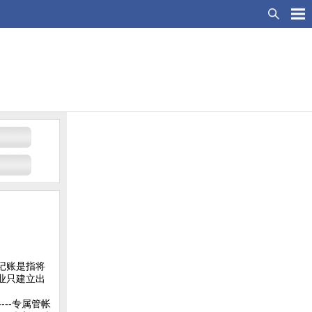
记账是指将
业只建立出
。
----专属管帐