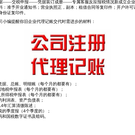
------交税申报------凭据装订成册------专属客服反应报税情况新成立
料：准予开业通知书；营业执照正，副本；租借合同等复印件；开户许可
身份证复印件。
司
小编提醒你旧企业代理记账交代时需进步的材料：
的凭据、总账、明细账（每个月的都要有）；
国地税申报表（每个月的都要有）；
人所得税申报表（每个月的都要有）；
的的利润表、资产负债表；
的14年汇算清缴陈述；
得税的季度报（4个季度的）；
暗码和国税数字证书及暗码。