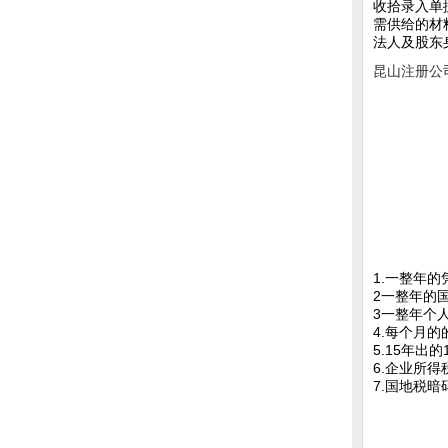
收拾录入单据
需供给的材
法人及股东
昆山注册公
1.一整年
2一整年的
3一整年个
4.每个月
5.15年出
6.企业所
7.国地税