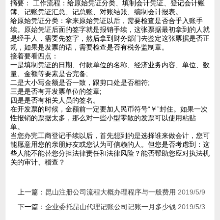
摘要： 工作流程：给原始凭证分类、填制会计凭证、登记会计账
簿、记账凭证汇总、记总账、对账结账、编制会计报表。
给原始凭证分类：拿来原始凭证以后，需要检查是否合乎入账手
续。原始凭证后面的签字就是报销手续，这张票据最初拿到的人就
是经手人，需要先签字，然后拿到财务部门去鉴定这张票据是否正
规，如果是发票的话，需要检查是否有税务监制章。
接着要看四点：
一是填制凭证的日期、付款单位的名称、经济业务内容、单位、数
量、金额等要素是否完备;
二是大小写金额是否一致，跟剪口处是否相符;
三是是否有开发票单位的签章;
四是是否有相关人员的签名。
在开发票的时候，金额前一定要加人民币符号“￥”封住。如果一次
性报销的票据太多，那么对一些小型零散的发票可以使用粘贴
单。
当您办完工商登记手续以后，首先想到的是选择谁来做会计，您可
能愿意用您的亲朋好友或您认为可信赖的人。但您是否考虑到：这
些人能不能替您分担法律责任和法律风险？能否帮助您应对执法机
关的审计、稽查？
上一篇：
昆山注册公司流程大概办理程序与一般费用
2019/5/9
下一篇：
企业委托昆山代理记账公司记账一月多少钱
2019/5/3