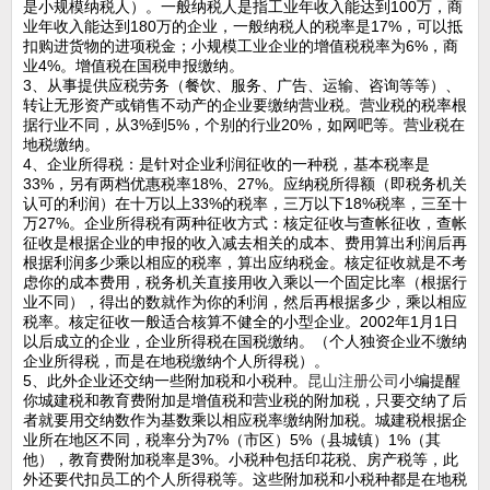
是小规模纳税人）。一般纳税人是指工业年收入能达到100万，商
业年收入能达到180万的企业，一般纳税人的税率是17%，可以抵
扣购进货物的进项税金；小规模工业企业的增值税税率为6%，商
业4%。增值税在国税申报缴纳。
3、从事提供应税劳务（餐饮、服务、广告、运输、咨询等等）、
转让无形资产或销售不动产的企业要缴纳营业税。营业税的税率根
据行业不同，从3%到5%，个别的行业20%，如网吧等。营业税在
地税缴纳。
4、企业所得税：是针对企业利润征收的一种税，基本税率是
33%，另有两档优惠税率18%、27%。应纳税所得额（即税务机关
认可的利润）在十万以上33%的税率，三万以下18%税率，三至十
万27%。企业所得税有两种征收方式：核定征收与查帐征收，查帐
征收是根据企业的申报的收入减去相关的成本、费用算出利润后再
根据利润多少乘以相应的税率，算出应纳税金。核定征收就是不考
虑你的成本费用，税务机关直接用收入乘以一个固定比率（根据行
业不同），得出的数就作为你的利润，然后再根据多少，乘以相应
税率。核定征收一般适合核算不健全的小型企业。2002年1月1日
以后成立的企业，企业所得税在国税缴纳。（个人独资企业不缴纳
企业所得税，而是在地税缴纳个人所得税）。
5、此外企业还交纳一些附加税和小税种。
昆山注册公司
小编提醒
你城建税和教育费附加是增值税和营业税的附加税，只要交纳了后
者就要用交纳数作为基数乘以相应税率缴纳附加税。城建税根据企
业所在地区不同，税率分为7%（市区）5%（县城镇）1%（其
他），教育费附加税率是3%。小税种包括印花税、房产税等，此
外还要代扣员工的个人所得税等。这些附加税和小税种都是在地税